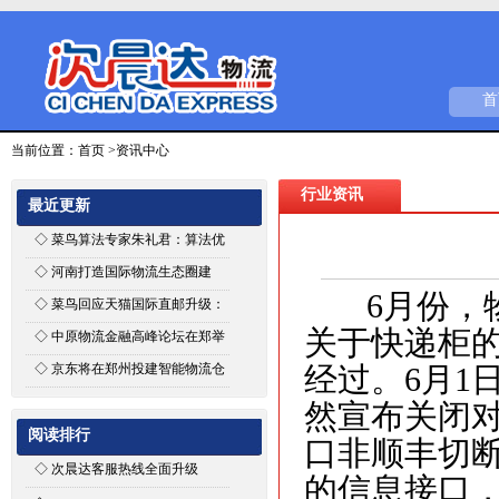
首
当前位置：
首页
>资讯中心
行业资讯
最近更新
◇
菜鸟算法专家朱礼君：算法优
化能为智能物流带来什么
◇
河南打造国际物流生态圈建
6月份，物
设“空中丝路”
◇
菜鸟回应天猫国际直邮升级：
仅搭建平台，商家可自主选择推
关于快递柜
◇
中原物流金融高峰论坛在郑举
荐物流商
行
◇
京东将在郑州投建智能物流仓
经过。6月1
然宣布关闭
阅读排行
口非顺丰切
◇
次晨达客服热线全面升级
的信息接口