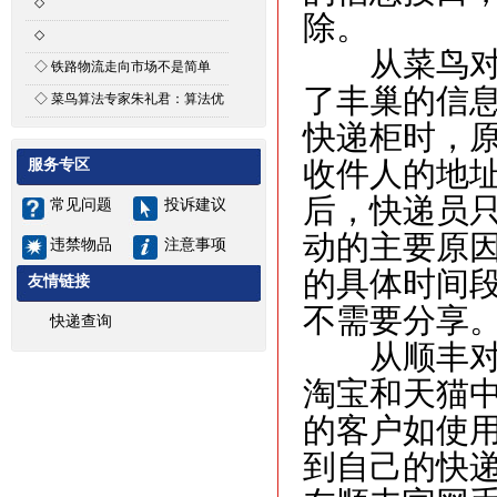
◇
除。
次晨达公司河南省内县城招商通
◇
从菜鸟对丰
知
河南次晨达物流有限公司招聘启
◇
铁路物流走向市场不是简单
事
了丰巢的信
的“复制+粘贴”
◇
菜鸟算法专家朱礼君：算法优
化能为智能物流带来什么
快递柜时，
服务专区
收件人的地
后，快递员
常见问题
投诉建议
动的主要原
违禁物品
注意事项
的具体时间
友情链接
不需要分享
快递查询
从顺丰对阿
淘宝和天猫
的客户如使
到自己的快