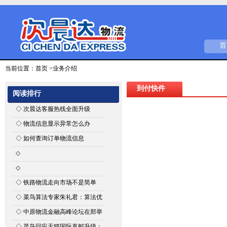
首
当前位置：
首页
>业务介绍
到付快件
阅读排行
◇
次晨达客服热线全面升级
◇
物流信息显示异常怎么办
◇
如何查询订单物流信息
◇
次晨达公司河南省内县城招商通
◇
知
河南次晨达物流有限公司招聘启
◇
铁路物流走向市场不是简单
事
的“复制+粘贴”
◇
菜鸟算法专家朱礼君：算法优
化能为智能物流带来什么
◇
中原物流金融高峰论坛在郑举
行
◇
菜鸟回应天猫国际直邮升级：