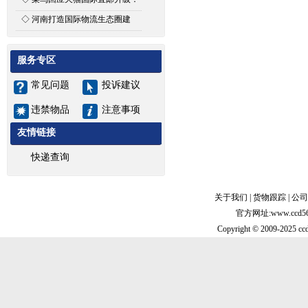
仅搭建平台，商家可自主选择推
◇
河南打造国际物流生态圈建
荐物流商
设“空中丝路”
服务专区
常见问题
投诉建议
违禁物品
注意事项
友情链接
快递查询
关于我们
|
货物跟踪
|
公司
官方网址:www.cc
Copyright © 2009-2025 ccd