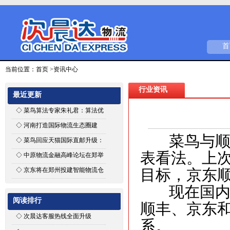
首
当前位置：
首页
>资讯中心
行业资讯
最近更新
◇
菜鸟算法专家朱礼君：算法优
化能为智能物流带来什么
◇
河南打造国际物流生态圈建
菜鸟与顺丰
设“空中丝路”
◇
菜鸟回应天猫国际直邮升级：
仅搭建平台，商家可自主选择推
表看法。上
◇
中原物流金融高峰论坛在郑举
荐物流商
行
◇
京东将在郑州投建智能物流仓
目标，京东
现在国内快
阅读排行
顺丰、京东和
◇
次晨达客服热线全面升级
系。