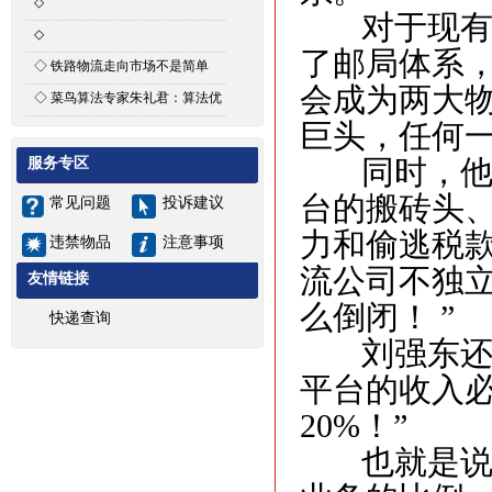
◇
对于现有的
次晨达公司河南省内县城招商通
◇
了邮局体系，
知
河南次晨达物流有限公司招聘启
◇
铁路物流走向市场不是简单
事
会成为两大物
的“复制+粘贴”
◇
菜鸟算法专家朱礼君：算法优
化能为智能物流带来什么
巨头，任何一
服务专区
同时，他也
台的搬砖头
常见问题
投诉建议
力和偷逃税
违禁物品
注意事项
流公司不独
友情链接
么倒闭！ ”
快递查询
刘强东还有
平台的收入
20%！”
也就是说，