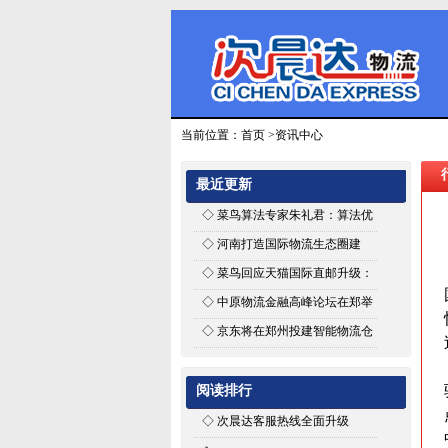
当前位置：
首页
>资讯中心
最近更新
◇
菜鸟算法专家朱礼君：算法优
化能为智能物流带来什么
◇
河南打造国际物流生态圈建
设“空中丝路”
◇
菜鸟回应天猫国际直邮升级：
仅搭建平台，商家可自主选择推
◇
中原物流金融高峰论坛在郑举
荐物流商
行
◇
京东将在郑州投建智能物流仓
阅读排行
◇
次晨达客服热线全面升级