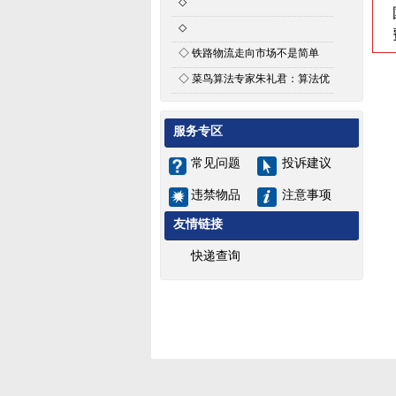
◇
次晨达公司河南省内县城招商通
◇
知
河南次晨达物流有限公司招聘启
◇
铁路物流走向市场不是简单
事
的“复制+粘贴”
◇
菜鸟算法专家朱礼君：算法优
化能为智能物流带来什么
服务专区
常见问题
投诉建议
违禁物品
注意事项
友情链接
快递查询