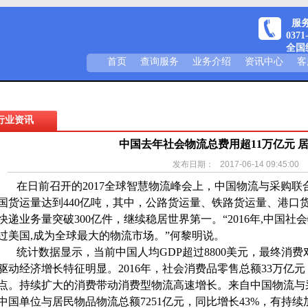
服务热
0371
全国统
首页
查询服务
业务介绍
资讯中心
客
行业资讯
中国去年社会物流总费用超11万亿元 
发布日期： 2017-06-14 09:45:00
在日前召开的2017全球智慧物流峰会上，中国物流与采购联合
国货运量达到440亿吨，其中，公路货运量、铁路货运量、港口
快递业务量突破300亿件，继续稳居世界第一。“2016年,中国社
过美国,成为全球最大的物流市场。”何黎明说。
统计数据显示，当前中国人均GDP超过8800美元，最终消费
驱动经济增长特征明显。2016年，社会消费品零售总额33万亿元
点。持续扩大的消费带动消费型物流高速增长。来自中国物流与采
中国单位与居民物品物流总额7251亿元，同比增长43%，有持续