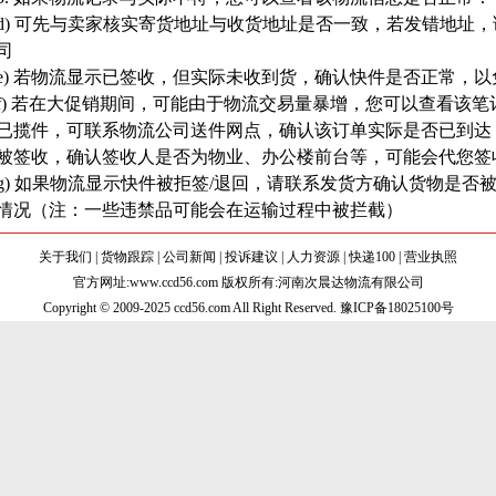
d) 可先与卖家核实寄货地址与收货地址是否一致，若发错地址
司
e) 若物流显示已签收，但实际未收到货，确认快件是否正常，
f) 若在大促销期间，可能由于物流交易量暴增，您可以查看该
已揽件，可联系物流公司送件网点，确认该订单实际是否已到达
被签收，确认签收人是否为物业、办公楼前台等，可能会代您签
g) 如果物流显示快件被拒签/退回，请联系发货方确认货物是
情况（注：一些违禁品可能会在运输过程中被拦截）
关于我们
|
货物跟踪
|
公司新闻
|
投诉建议
|
人力资源
|
快递100
|
营业执照
官方网址:www.ccd56.com 版权所有:河南次晨达物流有限公司
Copyright © 2009-2025 ccd56.com All Right Reserved.
豫ICP备18025100号